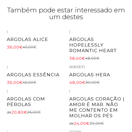
Também pode estar interessado em
um destes
|
|
-20%
DESCONTO
-20%
DESCONTO
ARGOLAS ALICE
ARGOLAS
HOPELESSLY
36,00€
45,00€
ROMANTIC HEART
38,40€
48,00€
|
003033CF
|
-20%
DESCONTO
-20%
DESCONTO
ARGOLAS ESSÊNCIA
ARGOLAS HERA
Esgotado
36,00€
48,00€
45,00€
60,00€
|
|
-20%
DESCONTO
-20%
DESCONTO
ARGOLAS COM
ARGOLAS CORAÇÃO |
PÉROLAS
AMOR É MAR. NÃO
ME CONTENTO EM
20,80€
26,00€
de
MOLHAR OS PÉS
24,00€
30,00€
de