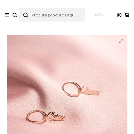
envios gratuitos para compras desde 30€
Início
Catálogo
Brincos
Argolas say my name