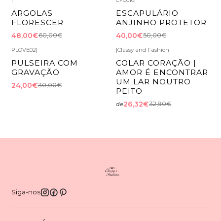
|
CFC010
|
-20%
DESCONTO
-20%
DESCONTO
ARGOLAS
ESCAPULÁRIO
FLORESCER
ANJINHO PROTETOR
48,00€
40,00€
60,00€
50,00€
PLOVE02
|
|
Classy and Fashion
-20%
DESCONTO
-20%
DESCONTO
PULSEIRA COM
COLAR CORAÇÃO |
GRAVAÇÃO
AMOR É ENCONTRAR
UM LAR NOUTRO
24,00€
30,00€
PEITO
26,32€
32,90€
de
Siga-nos