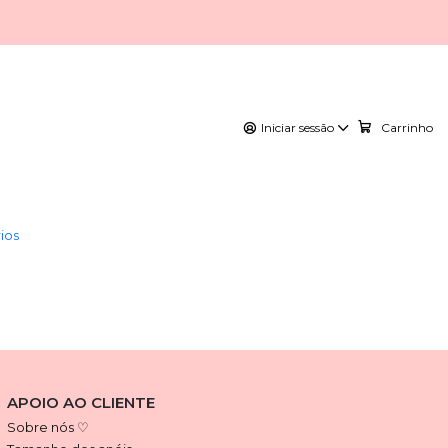
Iniciar sessão
Carrinho
2298614CF
|
-20%
DESCONTO
PULSEIRA "MY DOG"
20,72€
25,90€
ios
APOIO AO CLIENTE
Sobre nós ♡