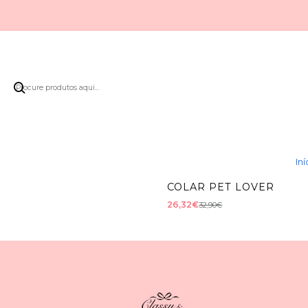
|
-20%
DESCONTO
BRINCOS PATINHAS
20,00€
25,00€
Iní
298882CF
|
-20%
DESCONTO
COLAR PET LOVER
26,32€
32,90€