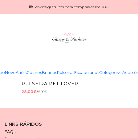
Início
Catálogo
Pet lover
envios gratuitos para compras desde 30€
Pet lover
|
|
-20%
DESCONTO
-20%
DESCONTO
COLAR PATINHA
COLAR PET
28,00€
26,32€
35,00€
32,90€
de
cio
Novo
Anéis
Colares
Brincos
Pulseiras
Escapulários
Coleções
Acessór
298883CF
|
-20%
DESCONTO
PULSEIRA PET LOVER
28,00€
35,00€
LINKS RÁPIDOS
FAQs