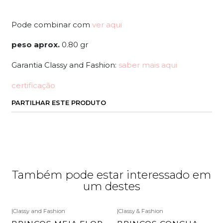
Pode combinar com
ver aqui
peso aprox.
0.80 gr
Garantia Classy and Fashion:
saber mais aqui
certificação
PARTILHAR ESTE PRODUTO
Também pode estar interessado em
um destes
|
Classy and Fashion
|
Classy & Fashion
-20%
DESCONTO
-20%
DESCONTO