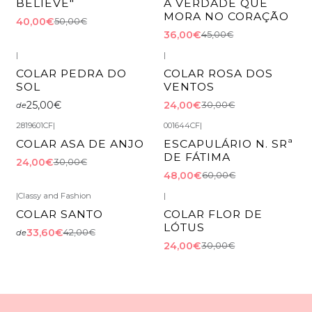
BELIEVE"
A VERDADE QUE
MORA NO CORAÇÃO
40,00€
50,00€
36,00€
45,00€
|
|
-20%
DESCONTO
COLAR PEDRA DO
COLAR ROSA DOS
SOL
VENTOS
25,00€
24,00€
30,00€
de
2819601CF
|
001644CF
|
-20%
DESCONTO
-20%
DESCONTO
COLAR ASA DE ANJO
ESCAPULÁRIO N. SRª
DE FÁTIMA
24,00€
30,00€
48,00€
60,00€
|
Classy and Fashion
|
-20%
DESCONTO
-20%
DESCONTO
COLAR SANTO
COLAR FLOR DE
LÓTUS
33,60€
42,00€
de
24,00€
30,00€