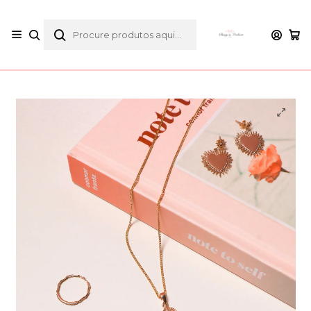
envios gratuitos para compras desde 30€
Início
Catálogo
Colares
Colar Hamsa | ela é de exageros, na força, no amor e na
fé.