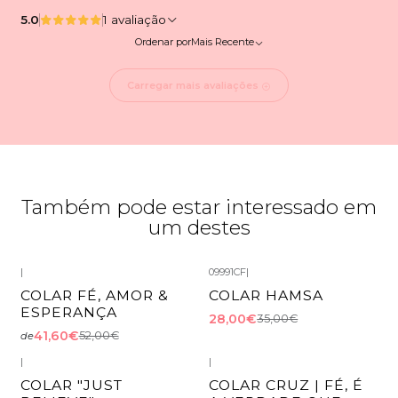
5.0
1 avaliação
Ordenar por
Mais Recente
Carregar mais avaliações
Também pode estar interessado em
um destes
|
09991CF
|
-20%
DESCONTO
-20%
DESCONTO
COLAR F É, AMOR &
COLAR HAMSA
Esgotado
ESPERANÇA
28,00€
35,00€
41,60€
52,00€
de
|
|
-20%
DESCONTO
-20%
DESCONTO
COLAR "JUST
COLAR CRUZ | FÉ, É