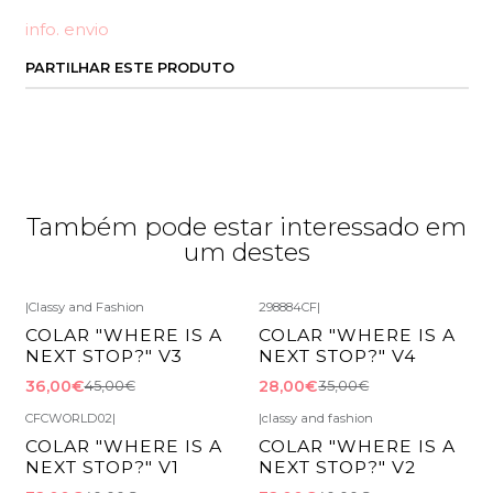
info. envio
PARTILHAR ESTE PRODUTO
Também pode estar interessado em
um destes
|
Classy and Fashion
298884CF
|
-20%
DESCONTO
-20%
DESCONTO
COLAR "WHERE IS A
COLAR "WHERE IS A
Esgotado
NEXT STOP?" V3
NEXT STOP?" V4
36,00€
28,00€
45,00€
35,00€
CFCWORLD02
|
|
classy and fashion
-20%
DESCONTO
-20%
DESCONTO
COLAR "WHERE IS A
COLAR "WHERE IS A
NEXT STOP?" V1
NEXT STOP?" V2