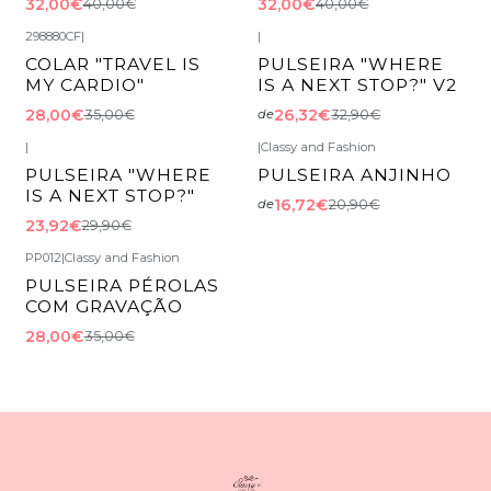
32,00€
32,00€
40,00€
40,00€
298880CF
|
|
-20%
DESCONTO
-20%
DESCONTO
COLAR "TRAVEL IS
PULSEIRA "WHERE
MY CARDIO"
IS A NEXT STOP?" V2
28,00€
26,32€
35,00€
32,90€
de
|
|
Classy and Fashion
-20%
DESCONTO
-20%
DESCONTO
PULSEIRA "WHERE
PULSEIRA ANJINHO
IS A NEXT STOP?"
16,72€
20,90€
de
23,92€
29,90€
PP012
|
Classy and Fashion
-20%
DESCONTO
PULSEIRA PÉROLAS
COM GRAVAÇÃO
28,00€
35,00€