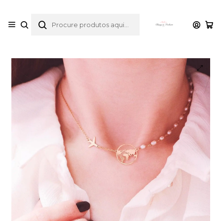
envios gratuitos para compras desde 30€
Início
Catálogo
Colares
Colar "where is a next stop?" v5