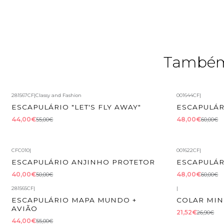
Também 
281567CF
|
Classy and Fashion
001644CF
|
-20%
DESCONTO
-20%
DESCON
ESCAPULÁRIO "LET'S FLY AWAY"
ESCAPULÁRI
44,00€
48,00€
55,00€
60,00€
CFC010
|
001622CF
|
-20%
DESCONTO
-20%
DESCON
ESCAPULÁRIO ANJINHO PROTETOR
ESCAPULÁR
40,00€
48,00€
50,00€
60,00€
281565CF
|
|
-20%
DESCONTO
-20%
DESCON
ESCAPULÁRIO MAPA MUNDO +
COLAR MIN
AVIÃO
21,52€
26,90€
44,00€
55,00€