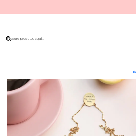
I
Iní