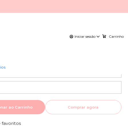
ar
 concha do mar
Iniciar sessão
Carrinho
ios
onar ao Carrinho
Comprar agora
e favoritos