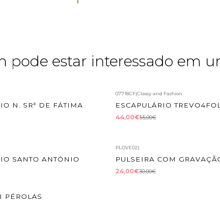
pode estar interessado em u
07718CF
|
Classy and Fashion
TO
-20%
DESCONTO
O N. SRª DE FÁTIMA
ESCAPULÁRIO TREVO4FO
44,00€
55,00€
PLOVE02
|
TO
-20%
DESCONTO
IO SANTO ANTÓNIO
PULSEIRA COM GRAVAÇÃ
24,00€
30,00€
TO
I PÉROLAS