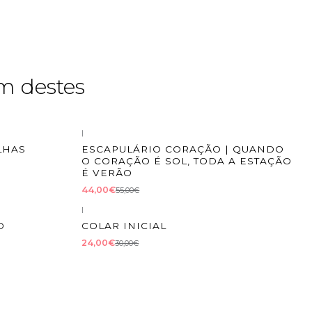
m destes
|
-20%
DESCONTO
LHAS
ESCAPULÁRIO CORAÇÃO | QUANDO
O CORAÇÃO É SOL, TODA A ESTAÇÃO
É VERÃO
44,00€
55,00€
|
-20%
DESCONTO
O
COLAR INICIAL
24,00€
30,00€