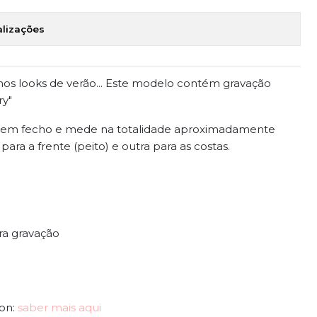
alizações
 nos looks de verão... Este modelo contém gravação
ry"
 tem fecho e mede na totalidade aproximadamente
ara a frente (peito) e outra para as costas.
ra gravação
ion:
saber mais aqui