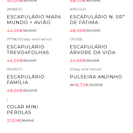
40,00€
48,00€
50,00€
60,00€
281565CF
|
001644CF
|
-20%
DESCONTO
-20%
DESCONTO
ESCAPULÁRIO MAPA
ESCAPULÁRIO N. SRª
MUNDO + AVIÃO
DE FÁTIMA
44,00€
48,00€
55,00€
60,00€
07718CF
|
Classy and Fashion
CFC009
|
-20%
DESCONTO
-20%
DESCONTO
ESCAPULÁRIO
ESCAPULÁRIO
TREVO4FOLHAS
ÁRVORE DA VIDA
44,00€
44,00€
55,00€
55,00€
002010CF
|
|
Classy and Fashion
-20%
DESCONTO
-20%
DESCONTO
ESCAPULÁRIO
PULSEIRA ANJINHO
FAMÍLIA
16,72€
20,90€
de
48,00€
60,00€
|
-20%
DESCONTO
COLAR MINI
PÉROLAS
21,52€
26,90€