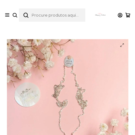
envios gratuitos para compras desde 30€
Início
Catálogo
Escapulários
Escapulário medalha milagrosa