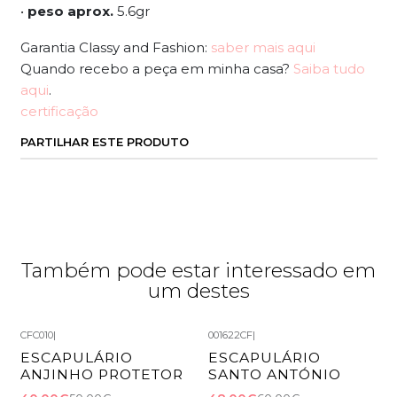
•
peso aprox.
5.6gr
Garantia Classy and Fashion:
saber mais aqui
Quando recebo a peça em minha casa?
Saiba tudo
aqui
.
certificação
PARTILHAR ESTE PRODUTO
Também pode estar interessado em
um destes
CFC010
|
001622CF
|
-20%
DESCONTO
-20%
DESCONTO
ESCAPULÁRIO
ESCAPULÁRIO
ANJINHO PROTETOR
SANTO ANTÓNIO