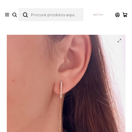
envios gratuitos para compras desde 30€
Início
Catálogo
Brincos
Brincos compridos pérolas