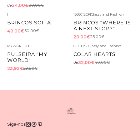
24,00€
30,00€
de
|
1668012CF
|
Classy and Fashion
-20%
DESCONTO
-20%
DESCONTO
BRINCOS SOFIA
BRINCOS "WHERE IS
Esgotado
A NEXT STOP?"
40,00€
50,00€
20,00€
25,00€
MYWORLD001
|
CFL0032
|
Classy and Fashion
-20%
DESCONTO
-20%
DESCONTO
PULSEIRA "MY
COLAR HEARTS
WORLD"
32,00€
40,00€
de
23,92€
29,90€
Siga-nos