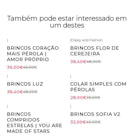
Também pode estar interessado em
um destes
|
|
Classy and Fashion
-20%
DESCONTO
-20%
DESCONTO
BRINCOS CORAÇÃO
BRINCOS FLOR DE
MAIS PÉROLA |
CEREJEIRA
AMOR PRÓPRIO
38,40€
48,00€
36,00€
45,00€
|
|
-20%
DESCONTO
-20%
DESCONTO
BRINCOS LUZ
COLAR SIMPLES COM
PÉROLAS
38,40€
48,00€
28,00€
35,00€
|
|
-20%
DESCONTO
-20%
DESCONTO
BRINCOS
BRINCOS SOFIA V2
COMPRIDOS
32,00€
40,00€
ESTRELAS | YOU ARE
MADE OF STARS