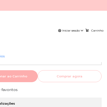
Iniciar sessão
Carrinho
ios
onar ao Carrinho
Comprar agora
e favoritos
alizações