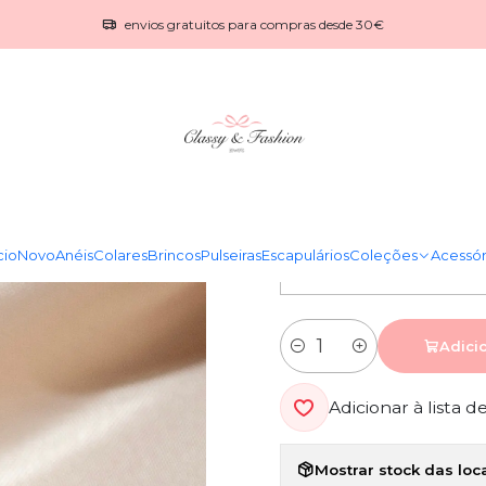
Início
Catálogo
Colares
Colar inicial
envios gratuitos para compras desde 30€
|
Colar inicial
COR
INICIAL
cio
Novo
Anéis
Colares
Brincos
Pulseiras
Escapulários
Coleções
Acessór
Adici
Quantidade
Adicionar à lista d
Mostrar stock das loc