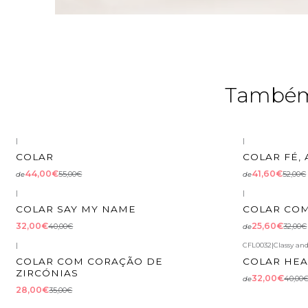
Também 
|
|
-20%
DESCONTO
-20%
DESCON
COLAR
COLAR F É
44,00€
41,60€
55,00€
52,00€
de
de
|
|
-20%
DESCONTO
-20%
DESCON
COLAR SAY MY NAME
COLAR CO
32,00€
25,60€
40,00€
32,00€
de
|
CFL0032
|
Classy an
-20%
DESCONTO
-20%
DESCON
COLAR COM CORAÇÃO DE
COLAR HEA
ZIRCÓNIAS
32,00€
40,00
de
28,00€
35,00€