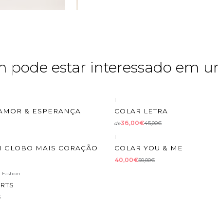
pode estar interessado em u
|
TO
-20%
DESCONTO
, AMOR & ESPERANÇA
COLAR LETRA
36,00€
45,00€
de
|
TO
-20%
DESCONTO
M GLOBO MAIS CORAÇÃO
COLAR YOU & ME
40,00€
50,00€
d Fashion
TO
RTS
€