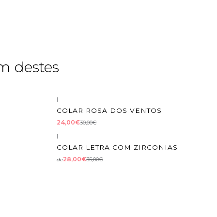
m destes
|
-20%
DESCONTO
COLAR ROSA DOS VENTOS
24,00€
30,00€
|
-20%
DESCONTO
COLAR LETRA COM ZIRCONIAS
28,00€
35,00€
de