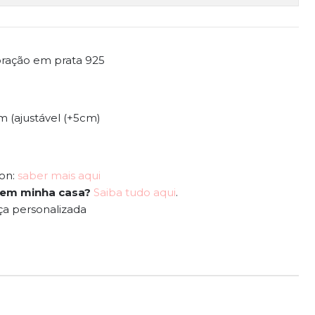
 coração em prata 925
m (ajustável (+5cm)
ion:
saber mais aqui
 em minha casa?
Saiba tudo aqui
.
ça personalizada