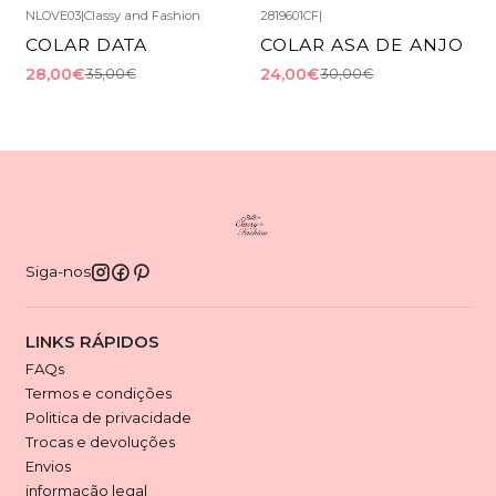
NLOVE03
|
Classy and Fashion
2819601CF
|
-20%
DESCONTO
-20%
DESCONTO
COLAR DATA
COLAR ASA DE ANJO
28,00€
24,00€
35,00€
30,00€
Siga-nos
LINKS RÁPIDOS
FAQs
Termos e condições
Politica de privacidade
Trocas e devoluções
Envios
informação legal