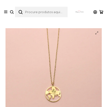
envios gratuitos para compras desde 30€
Início
Catálogo
Colares
Colar com globo mais coração