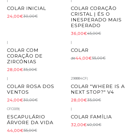
|
|
-20%
DESCONTO
-20%
DESCONTO
COLAR INICIAL
COLAR CORAÇÃO
Esgotado
CRISTAL | ÉS O
24,00€
30,00€
INESPERADO MAIS
ESPERADO
36,00€
45,00€
|
|
-20%
DESCONTO
-20%
DESCONTO
COLAR COM
COLAR
CORAÇÃO DE
44,00€
55,00€
de
ZIRCÓNIAS
28,00€
35,00€
|
298884CF
|
-20%
DESCONTO
-20%
DESCONTO
COLAR ROSA DOS
COLAR "WHERE IS A
VENTOS
NEXT STOP?" V4
24,00€
28,00€
30,00€
35,00€
CFC009
|
|
-20%
DESCONTO
-20%
DESCONTO
ESCAPULÁRIO
COLAR FAMÍLIA
ÁRVORE DA VIDA
32,00€
40,00€
44,00€
55,00€